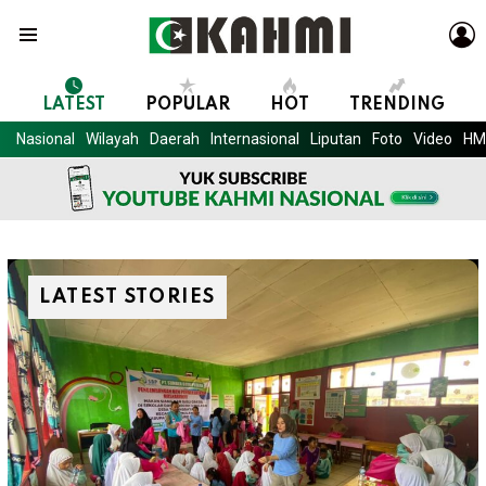
L
Menu
LATEST
POPULAR
HOT
TRENDING
Nasional
Wilayah
Daerah
Internasional
Liputan
Foto
Video
HM
LATEST STORIES