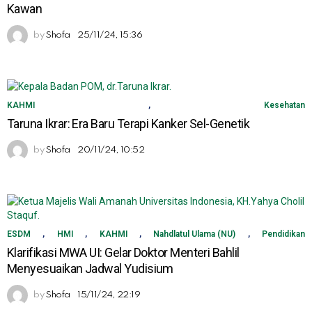
Kawan
by
Shofa
25/11/24, 15:36
KAHMI
,
Kesehatan
Taruna Ikrar: Era Baru Terapi Kanker Sel-Genetik
by
Shofa
20/11/24, 10:52
ESDM
,
HMI
,
KAHMI
,
Nahdlatul Ulama (NU)
,
Pendidikan
Klarifikasi MWA UI: Gelar Doktor Menteri Bahlil
Menyesuaikan Jadwal Yudisium
by
Shofa
15/11/24, 22:19