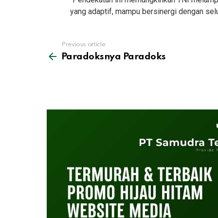
yang adaptif, mampu bersinergi dengan sel
See
Previous article
more
Paradoksnya Paradoks