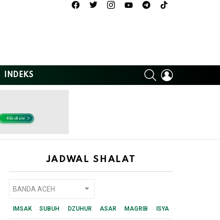
facebook
twitter
instagram
youtube
telegram
tiktok
SEARCH
LOGIN
INDEKS
JADWAL SHALAT
IMSAK
SUBUH
DZUHUR
ASAR
MAGRIB
ISYA