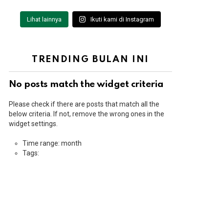
Lihat lainnya
Ikuti kami di Instagram
TRENDING BULAN INI
No posts match the widget criteria
Please check if there are posts that match all the
below criteria. If not, remove the wrong ones in the
widget settings.
Time range: month
Tags: