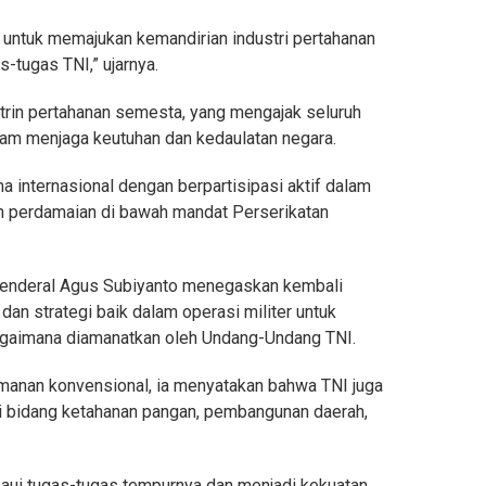
untuk memajukan kemandirian industri pertahanan
-tugas TNI,” ujarnya.
rin pertahanan semesta, yang mengajak seluruh
lam menjaga keutuhan dan kedaulatan negara.
a internasional dengan berpartisipasi aktif dalam
n perdamaian di bawah mandat Perserikatan
Jenderal Agus Subiyanto menegaskan kembali
an strategi baik dalam operasi militer untuk
agaimana diamanatkan oleh Undang-Undang TNI.
manan konvensional, ia menyatakan bahwa TNI juga
 bidang ketahanan pangan, pembangunan daerah,
ui tugas-tugas tempurnya dan menjadi kekuatan