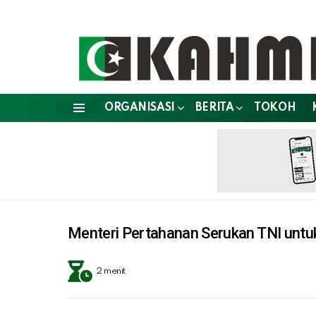
ORGANISASI
BERITA
TOKOH
Menu
Menteri Pertahanan Serukan TNI untuk
2 menit