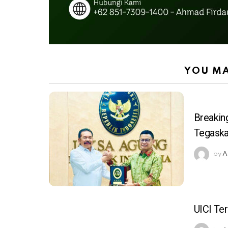
YOU MA
Breakin
Tegaska
by
A
UICI Te