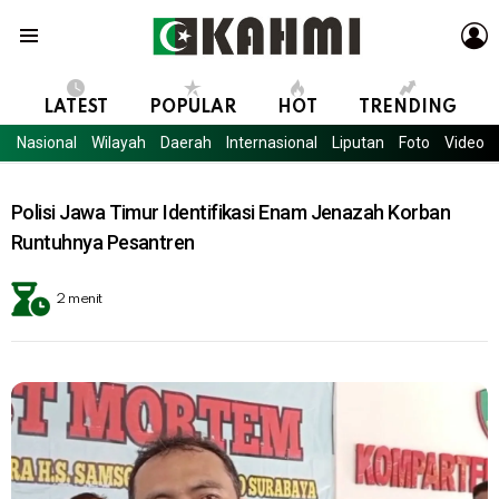
L
Menu
LATEST
POPULAR
HOT
TRENDING
Nasional
Wilayah
Daerah
Internasional
Liputan
Foto
Video
Polisi Jawa Timur Identifikasi Enam Jenazah Korban
Runtuhnya Pesantren
2 menit