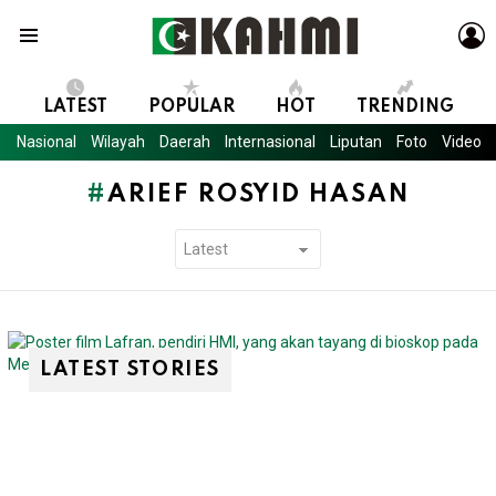
L
Menu
LATEST
POPULAR
HOT
TRENDING
Nasional
Wilayah
Daerah
Internasional
Liputan
Foto
Video
ARIEF ROSYID HASAN
LATEST STORIES