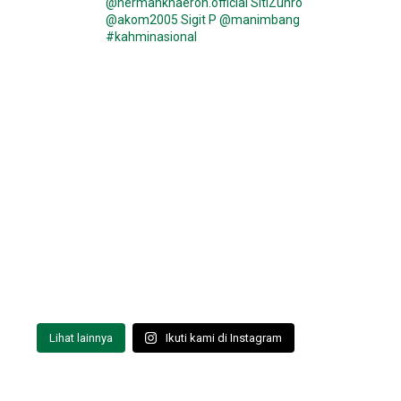
@hermankhaeron.official SitiZuhro
@akom2005 Sigit P @manimbang
#kahminasional
Lihat lainnya
Ikuti kami di Instagram