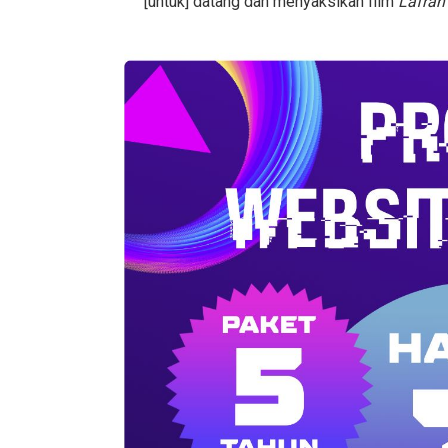
[untuk] datang dan menyaksikan film
Lafran