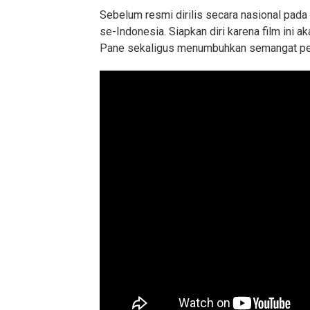
Sebelum resmi dirilis secara nasional pada
se-Indonesia. Siapkan diri karena film in
Pane sekaligus menumbuhkan semangat pe
Baca Juga :
Peserta Munas KAHMI Be
Pemilihan, Ada Apa?