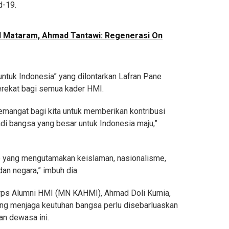
d-19.
 Mataram, Ahmad Tantawi: Regenerasi On
a untuk Indonesia” yang dilontarkan Lafran Pane
erekat bagi semua kader HMI.
emangat bagi kita untuk memberikan kontribusi
i bangsa yang besar untuk Indonesia maju,”
ane yang mengutamakan keislaman, nasionalisme,
an negara,” imbuh dia.
orps Alumni HMI (MN KAHMI), Ahmad Doli Kurnia,
g menjaga keutuhan bangsa perlu disebarluaskan
an dewasa ini.