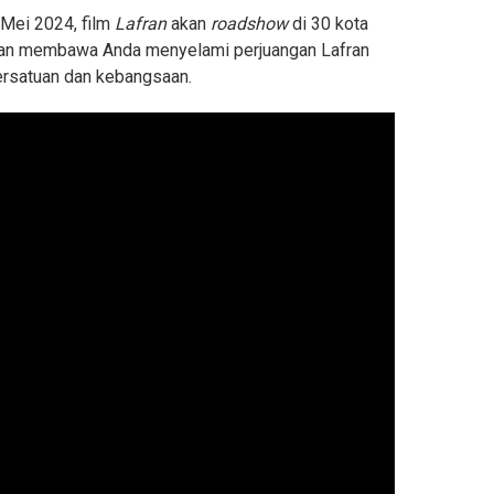
 Mei 2024, film
Lafran
akan
roadshow
di 30 kota
i akan membawa Anda menyelami perjuangan Lafran
rsatuan dan kebangsaan.
rduyun-duyun Tinggalkan Arena saat