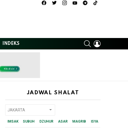
facebook
twitter
instagram
youtube
telegram
tiktok
SEARCH
LOGIN
INDEKS
JADWAL SHALAT
IMSAK
SUBUH
DZUHUR
ASAR
MAGRIB
ISYA