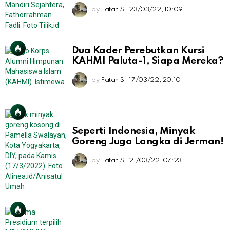
by
Fatah S
23/03/22, 10:09
Dua Kader Perebutkan Kursi
KAHMI Paluta-1, Siapa Mereka?
by
Fatah S
17/03/22, 20:10
Seperti Indonesia, Minyak
Goreng Juga Langka di Jerman!
by
Fatah S
21/03/22, 07:23