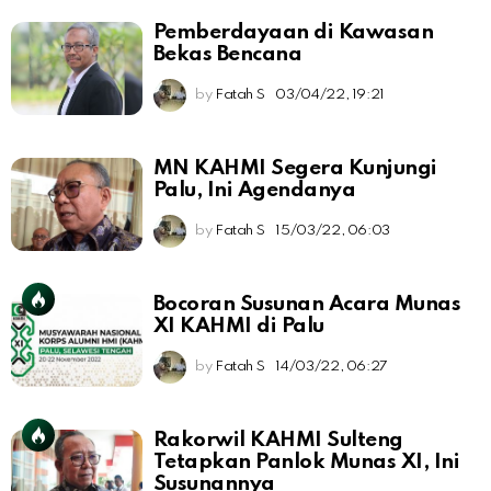
Pemberdayaan di Kawasan
Bekas Bencana
by
Fatah S
03/04/22, 19:21
MN KAHMI Segera Kunjungi
Palu, Ini Agendanya
by
Fatah S
15/03/22, 06:03
Bocoran Susunan Acara Munas
XI KAHMI di Palu
by
Fatah S
14/03/22, 06:27
Rakorwil KAHMI Sulteng
Tetapkan Panlok Munas XI, Ini
Susunannya