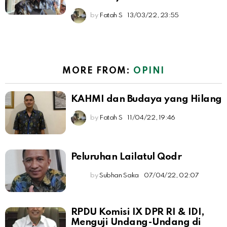
by
Fatah S
13/03/22, 23:55
MORE FROM:
OPINI
KAHMI dan Budaya yang Hilang
by
Fatah S
11/04/22, 19:46
Peluruhan Lailatul Qodr
by
Subhan Saka
07/04/22, 02:07
RPDU Komisi IX DPR RI & IDI,
Menguji Undang-Undang di