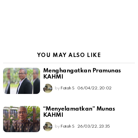
YOU MAY ALSO LIKE
Menghangatkan Pramunas
KAHMI
by
Fatah S
06/04/22, 20:02
“Menyelamatkan” Munas
KAHMI
by
Fatah S
26/03/22, 23:35