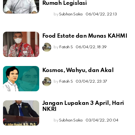
Rumah Legislasi
by
Subhan Saka
06/04/22, 22:13
Food Estate dan Munas KAHMI
by
Fatah S
06/04/22, 18:39
Kosmos, Wahyu, dan Akal
by
Fatah S
03/04/22, 23:37
Jangan Lupakan 3 April, Hari
NKRI
by
Subhan Saka
03/04/22, 20:04