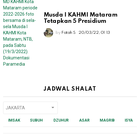
Musda I KAHMI Mataram
Tetapkan 5 Presidium
by
Fatah S
20/03/22, 01:13
JADWAL SHALAT
IMSAK
SUBUH
DZUHUR
ASAR
MAGRIB
ISYA