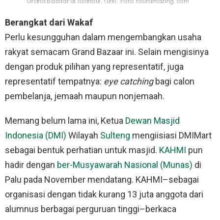
Grand Bazaar di Istanbul, Turki. Foto Youramazing.com
Berangkat dari Wakaf
Perlu kesungguhan dalam mengembangkan usaha
rakyat semacam Grand Bazaar ini. Selain mengisinya
dengan produk pilihan yang representatif, juga
representatif tempatnya:
eye catching
bagi calon
pembelanja, jemaah maupun nonjemaah.
Memang belum lama ini, Ketua
Dewan Masjid
Indonesia (DMI)
Wilayah
Sulteng
mengiisiasi DMIMart
sebagai bentuk perhatian untuk masjid.
KAHMI
pun
hadir dengan
ber-Musyawarah Nasional (Munas)
di
Palu pada November mendatang. KAHMI–sebagai
organisasi dengan tidak kurang 13 juta anggota dari
alumnus berbagai perguruan tinggi–berkaca