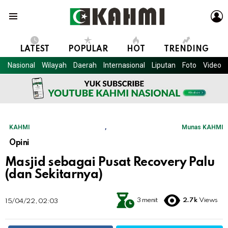
L
Menu
LATEST
POPULAR
HOT
TRENDING
Nasional
Wilayah
Daerah
Internasional
Liputan
Foto
Video
KAHMI
,
Munas KAHMI
Opini
Masjid sebagai Pusat Recovery Palu
(dan Sekitarnya)
3 menit
2.7k
Views
15/04/22, 02:03