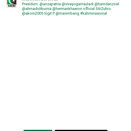
Presidum: @arizapatria @vivayogamauladi @hamdanzoel
@ahmadolikurnia @hermankhaeron.official SitiZuhro
@akom2005 Sigit P @manimbang #kahminasional