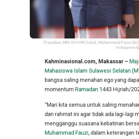
Presidium MW KAHMI Sulsel, Muhammad Fauzi (kiri), d
Instagram/
Kahminasional.com, Makassar –
Maj
Mahasiswa Islam Sulawesi Selatan (
bangsa saling menahan ego yang dapa
momentum
Ramadan
1443 Hijriah/20
“Mari kita semua untuk saling menaha
dan rahmat ini agar tidak ada lagi-la
mengganggu suasana kebatinan bersam
Muhammad Fauzi
, dalam keterangan te