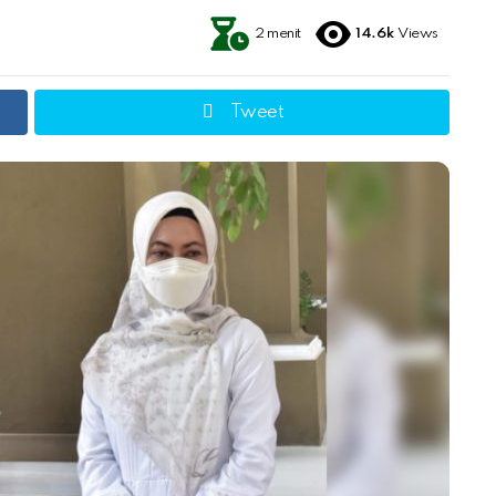
2 menit
14.6k
Views
Tweet