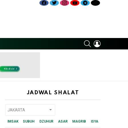
facebook
twitter
instagram
youtube
telegram
tiktok
SEARCH
LOGIN
JADWAL SHALAT
IMSAK
SUBUH
DZUHUR
ASAR
MAGRIB
ISYA