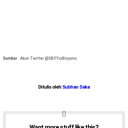
Sumber
:
Akun Twitter @SBYYudhoyono
Ditulis oleh
Subhan Saka
Want more stuff like this?
NEWSLETTER