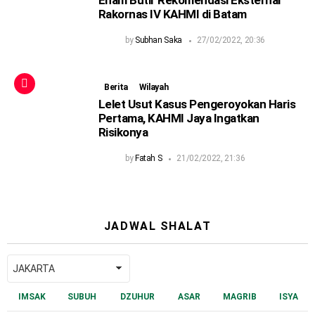
Enam Butir Rekomendasi Eksternal
Rakornas IV KAHMI di Batam
by
Subhan Saka
27/02/2022, 20:36
Berita
Wilayah
Lelet Usut Kasus Pengeroyokan Haris
Pertama, KAHMI Jaya Ingatkan
Risikonya
by
Fatah S
21/02/2022, 21:36
JADWAL SHALAT
IMSAK
SUBUH
DZUHUR
ASAR
MAGRIB
ISYA