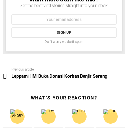
Get the best viral stories straight into your inbox!
Email
address:
Don't worry, we don't spam
See
Previous article
more
Leppami HMI Buka Donasi Korban Banjir Serang
WHAT'S YOUR REACTION?