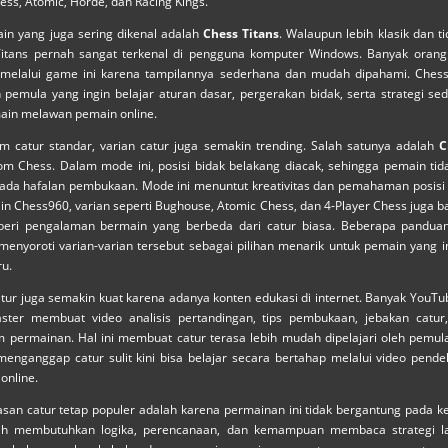
hess, Atomic, Horde, dan Racing Kings.
ain yang juga sering dikenal adalah
Chess Titans
. Walaupun lebih klasik dan t
Titans pernah sangat terkenal di pengguna komputer Windows. Banyak orang 
 melalui game ini karena tampilannya sederhana dan mudah dipahami. Chess
 pemula yang ingin belajar aturan dasar, pergerakan bidak, serta strategi se
ain melawan pemain online.
orm catur standar, varian catur juga semakin trending. Salah satunya adalah
C
m Chess. Dalam mode ini, posisi bidak belakang diacak, sehingga pemain tida
ada hafalan pembukaan. Mode ini menuntut kreativitas dan pemahaman posisi 
in Chess960, varian seperti Bughouse, Atomic Chess, dan 4-Player Chess juga b
ri pengalaman bermain yang berbeda dari catur biasa. Beberapa panduan
 menyoroti varian-varian tersebut sebagai pilihan menarik untuk pemain yang 
ru.
ur juga semakin kuat karena adanya konten edukasi di internet. Banyak YouTu
ter membuat video analisis pertandingan, tips pembukaan, jebakan catur
am permainan. Hal ini membuat catur terasa lebih mudah dipelajari oleh pemul
enganggap catur sulit kini bisa belajar secara bertahap melalui video pendek
online.
asan catur tetap populer adalah karena permainan ini tidak bergantung pada 
kah membutuhkan logika, perencanaan, dan kemampuan membaca strategi l