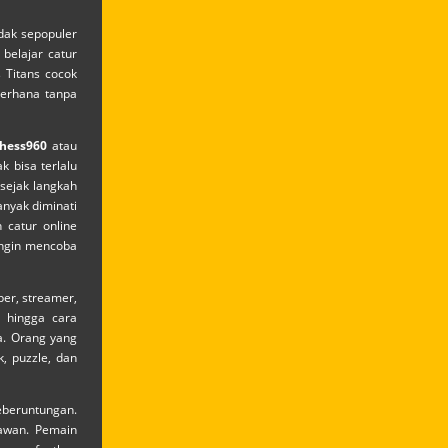
idak sepopuler
belajar catur
 Titans cocok
derhana tanpa
hess960
atau
k bisa terlalu
sejak langkah
anyak diminati
 catur online
ingin mencoba
ber, streamer,
, hingga cara
a. Orang yang
, puzzle, dan
keberuntungan.
awan. Pemain