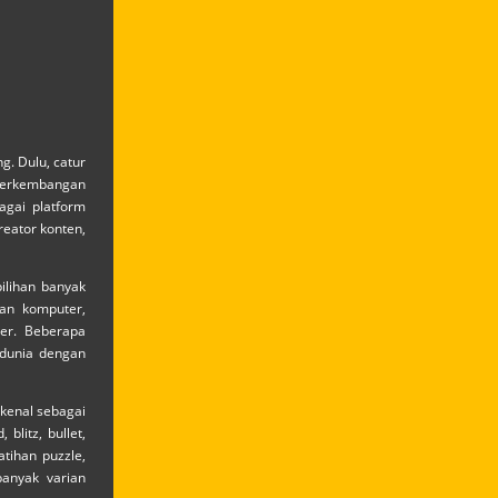
g. Dulu, catur
 perkembangan
agai platform
reator konten,
pilihan banyak
wan komputer,
ter. Beberapa
 dunia dengan
ikenal sebagai
blitz, bullet,
atihan puzzle,
anyak varian