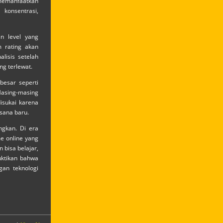
memanfaatkan
 konsentrasi,
n level yang
m rating akan
lisis setelah
g terlewat.
besar seperti
Masing-masing
disukai karena
asana baru.
ngkan. Di era
me online yang
 bisa belajar,
uktikan bahwa
gan teknologi