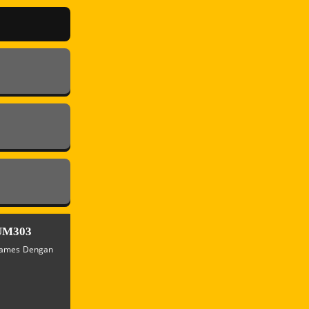
IUM303
Games Dengan