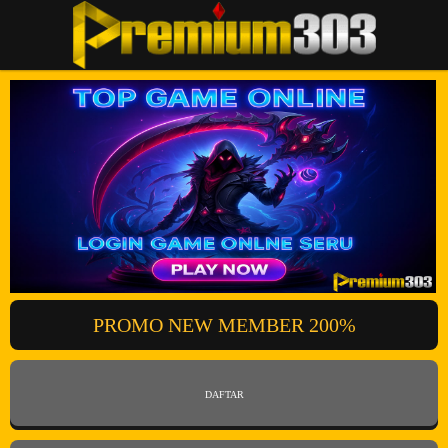
PROMO NEW MEMBER 200%
DAFTAR